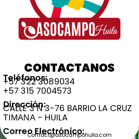
CONTACTANOS
Teléfonos:
+57 322 3089034
+57 315 7004573
Dirección:
CALLE 3 N 3-76 BARRIO LA CRUZ
ΤΙΜΑΝΑ - HUILA
Correo Electrónico:
Contact@asocampohuila.com